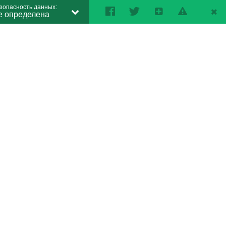
зопасность данных:
е определена