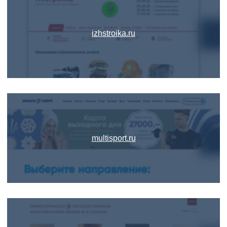
izhstroika.ru
multisport.ru