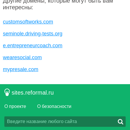
Другие домены, которые могут быть вам
интересны:
customsoftworks.com
seminole.driving-tests.org
e.entrepreneurcoach.com
wearesocial.com
mypresale.com
sites.reformal.ru
О проекте
О безопасности