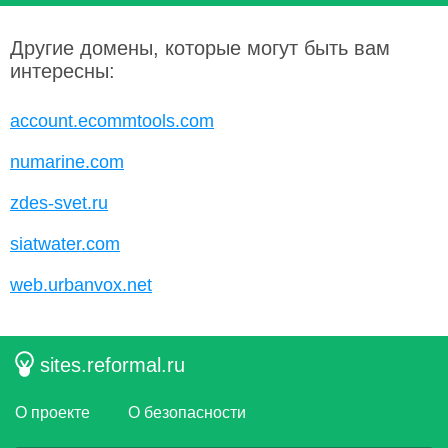
Другие домены, которые могут быть вам
интересны:
account.ecommtools.com
numarine.com
zdes-svet.ru
siatwater.com
web.urbanvox.net
sites.reformal.ru
О проекте
О безопасности