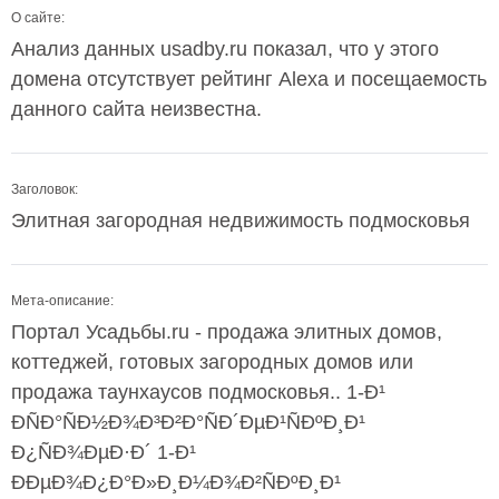
О сайте:
Анализ данных usadby.ru показал, что у этого
домена отсутствует рейтинг Alexa и посещаемость
данного сайта неизвестна.
Заголовок:
Элитная загородная недвижимость подмосковья
Мета-описание:
Портал Усадьбы.ru - продажа элитных домов,
коттеджей, готовых загородных домов или
продажа таунхаусов подмосковья.. 1-Ð¹
ÐÑÐ°ÑÐ½Ð¾Ð³Ð²Ð°ÑÐ´ÐµÐ¹ÑÐºÐ¸Ð¹
Ð¿ÑÐ¾ÐµÐ·Ð´ 1-Ð¹
ÐÐµÐ¾Ð¿Ð°Ð»Ð¸Ð¼Ð¾Ð²ÑÐºÐ¸Ð¹