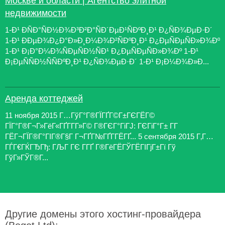
Москве и области | Агентство элитной
недвижимости
1-Ð¹ ÐÑÐ°ÑÐ½Ð¾Ð³Ð²Ð°ÑÐ´ÐµÐ¹ÑÐºÐ¸Ð¹ Ð¿ÑÐ¾ÐµÐ·Ð´
1-Ð¹ ÐÐµÐ¾Ð¿Ð°Ð»Ð¸Ð¼Ð¾Ð²ÑÐºÐ¸Ð¹ Ð¿ÐµÑÐµÑÐ»Ð¾Ðº
1-Ð¹ Ð¡Ð°Ð¼Ð¾ÑÐµÑÐ½ÑÐ¹ Ð¿ÐµÑÐµÑÐ»Ð¾Ðº 1-Ð¹
Ð¡ÐµÑÑÐ½ÑÑÐºÐ¸Ð¹ Ð¿ÑÐ¾ÐµÐ·Ð´ 1-Ð¹ Ð¡Ð¼Ð¾Ð»Ð...
Аренда коттеджей
11 ноября 2015 Г…ГўГ°Г®ГЇГҐГ©Г±ГЄГЁГ©
ГЇГ°Г®Г¬Г»ГёГ«ГҐГ­Г­Г»Г© Г®ГЄГ°ГіГЈ: ГЄГіГ°Г± Г­Г
ГЁГ¬ГЇГ®Г°ГІГ®Г§Г Г¬ГҐГ№ГҐГ­ГЁГҐ... 5 сентября 2015 Г‚Г…
ГЃГ€ГЌГЂГђ: ГЉГ ГЄ Г­ГҐ Г®ГёГЁГЎГЁГІГјГ±Гї Гў
ГўГ»ГЎГ®Г...
Другие домены этого хостинг-провайдера