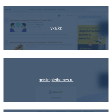
yka.kz
getsimplethemes.ru