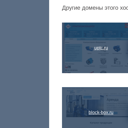
Другие домены этого хо
uptc.ru
block-box.ru