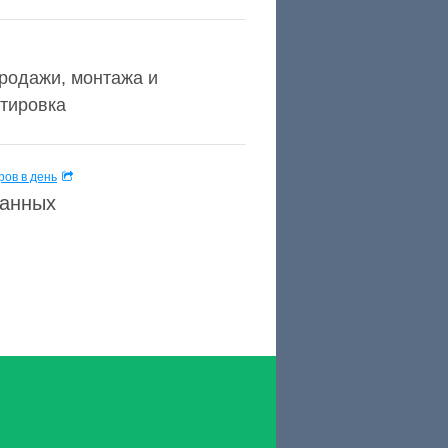
родажи, монтажа и
тировка
ов в день
данных