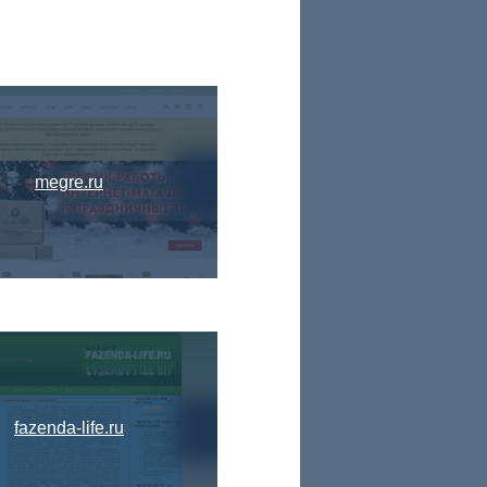
megre.ru
fazenda-life.ru