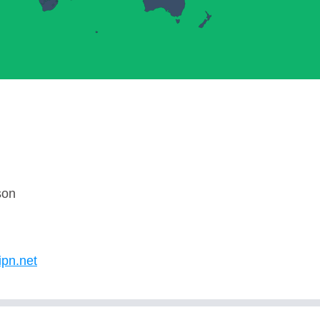
son
U
ipn.net