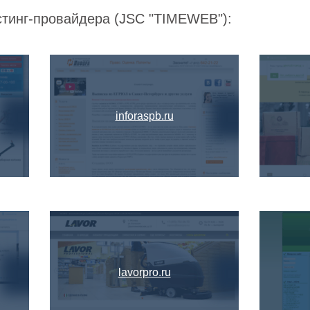
стинг-провайдера (JSC "TIMEWEB"):
inforaspb.ru
lavorpro.ru