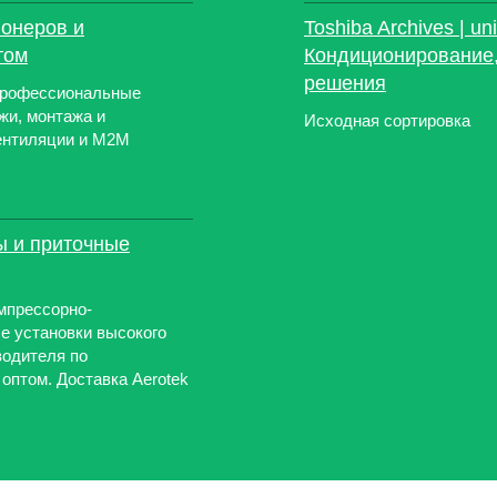
ионеров и
Toshiba Archives | uni
том
Кондиционирование
решения
профессиональные
жи, монтажа и
Исходная сортировка
ентиляции и M2M
ы и приточные
омпрессорно-
е установки высокого
водителя по
оптом. Доставка Aerotek