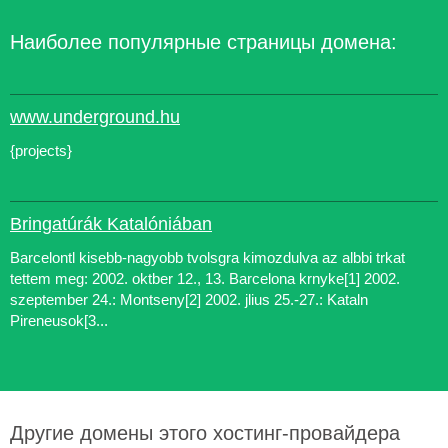
Наиболее популярные страницы домена:
www.underground.hu
{projects}
Bringatúrák Katalóniában
Barcelontl kisebb-nagyobb tvolsgra kimozdulva az albbi trkat
tettem meg: 2002. oktber 12., 13. Barcelona krnyke[1] 2002.
szeptember 24.: Montseny[2] 2002. jlius 25.-27.: Kataln
Pireneusok[3...
Другие домены этого хостинг-провайдера