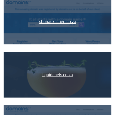
shonaskitchen.co.za
liquidchefs.co.za