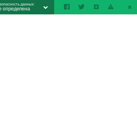
зопасность данных:
е определена