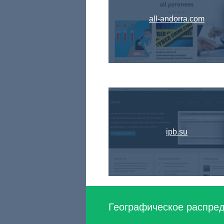
all-andorra.com
ipb.su
Географическое распреде