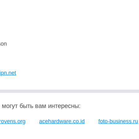
son
U
ipn.net
 могут быть вам интересны:
rovens.org
acehardware.co.id
foto-business.ru