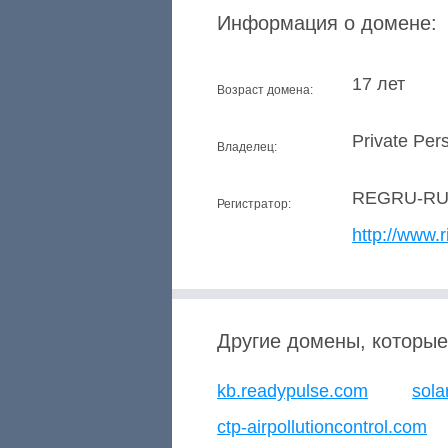
Информация о домене:
17 лет
Возраст домена:
Private Per
Владелец:
REGRU-R
Регистратор:
http://www.r
Другие домены, которые
kb.readypulse.com
sola
ctp-airpollutioncontrol.com