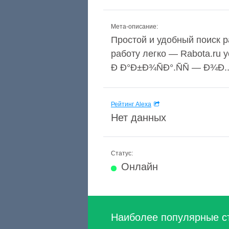
Мета-описание:
Простой и удобный поиск р
работу легко — Rabota.ru 
Ð Ð°Ð±Ð¾ÑÐ°.ÑÑ — Ð¾Ð..
Рейтинг Alexa
Нет данных
Статус:
Онлайн
Наиболее популярные с