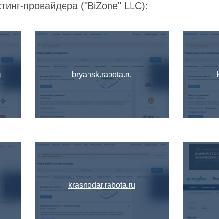
тинг-провайдера ("BiZone" LLC):
u
bryansk.rabota.ru
krasnodar.rabota.ru