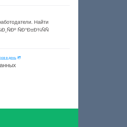
работодатели. Найти
¾Ð¸ÑÐº ÑÐ°Ð±Ð¾ÑÑ
ов в день
данных