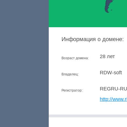
Информация о домене:
28 лет
Возраст домена:
RDW-soft
Владелец:
REGRU-R
Регистратор:
http://www.r