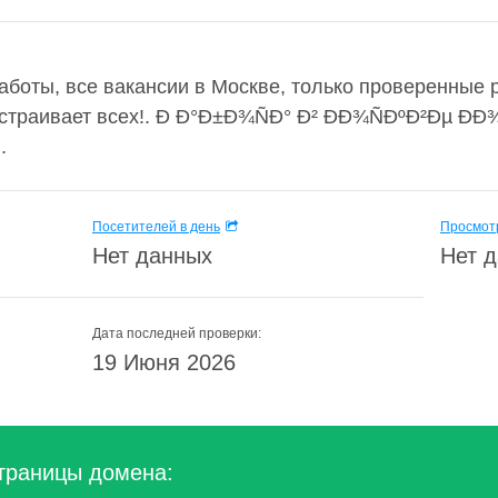
аботы, все вакансии в Москве, только проверенные 
устраивает всех!. Ð Ð°Ð±Ð¾ÑÐ° Ð² ÐÐ¾ÑÐºÐ²Ðµ ÐÐ
.
Посетителей в день
Просмотр
Нет данных
Нет 
Дата последней проверки:
19 Июня 2026
траницы домена: