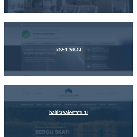
sro-mrea.ru
balticrealestate.ru