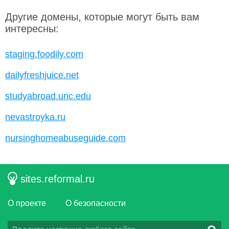
Другие домены, которые могут быть вам
интересны:
staging.foodily.com
dailyfreshjuice.net
studyabroad.unc.edu
nevastroyka.ru
nursinghomeabuseguide.com
sites.reformal.ru
О проекте
О безопасности