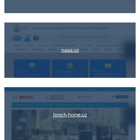
naaa.uz
bosch-home.uz