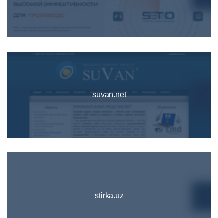
suvan.net
stirka.uz