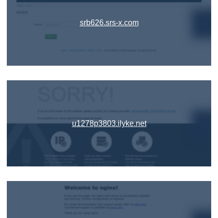
srb626.srs-x.com
u1278p3803.ilyke.net