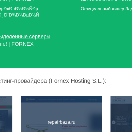
Ð´ÐµÐ»ÐµÐ½Ð½ÑÐµ
Официальный дилер Лад
³ Ð¸ Ð´Ð¾Ð¼ÐµÐ½Ñ
выделенные серверы
опе! | FORNEX
тинг-провайдера (Fornex Hosting S.L.):
repairbaza.ru