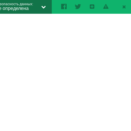
зопасность данных:
е определена