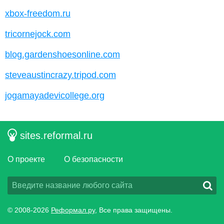
xbox-freedom.ru
tricornejock.com
blog.gardenshoesonline.com
steveaustincrazy.tripod.com
jogamayadevicollege.org
sites.reformal.ru
О проекте
О безопасности
© 2008-2026
Реформал.ру
, Все права защищены.