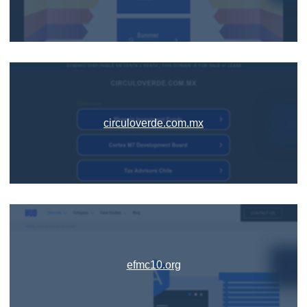
circuloverde.com.mx
efmc10.org