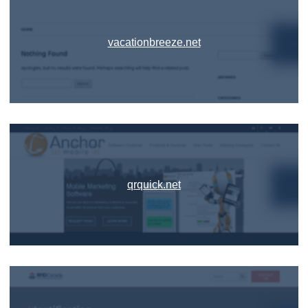
vacationbreeze.net
qrquick.net