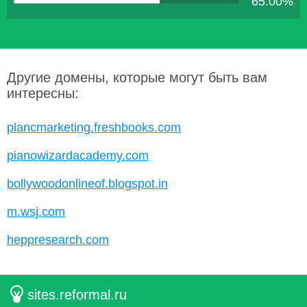
65.00%
Другие домены, которые могут быть вам
интересны:
plancmarketing.freshbooks.com
pianowizardacademy.com
bollywoodonlineof.blogspot.in
m.wsj.com
heppresearch.com
sites.reformal.ru