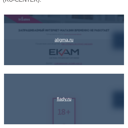
aligma.ru
flady.ru