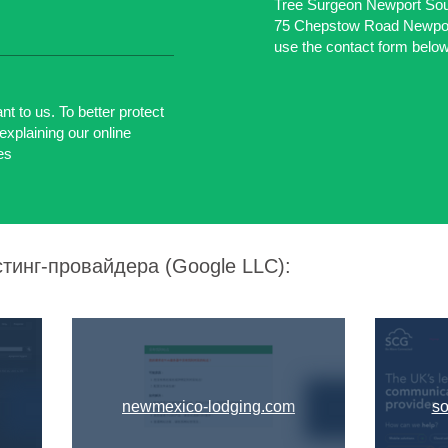
Tree Surgeon Newport Sou
75 Chepstow Road Newpor
use the contact form below
t to us. To better protect
explaining our online
es
тинг-провайдера (Google LLC):
newmexico-lodging.com
so