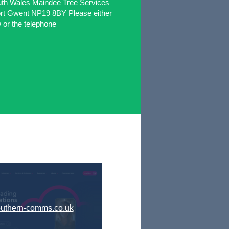
th Wales Maindee Tree Services
t Gwent NP19 8BY Please either
 or the telephone
uthern-comms.co.uk