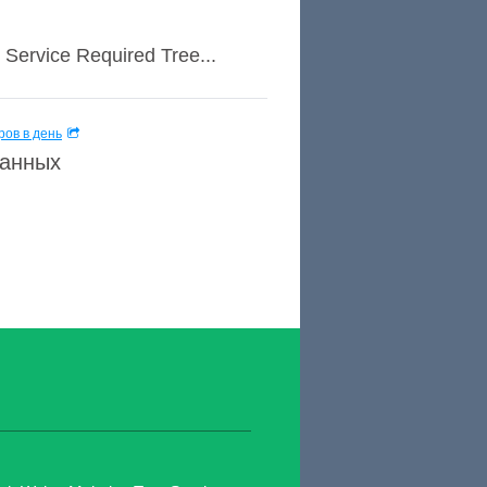
Service Required Tree...
ов в день
данных