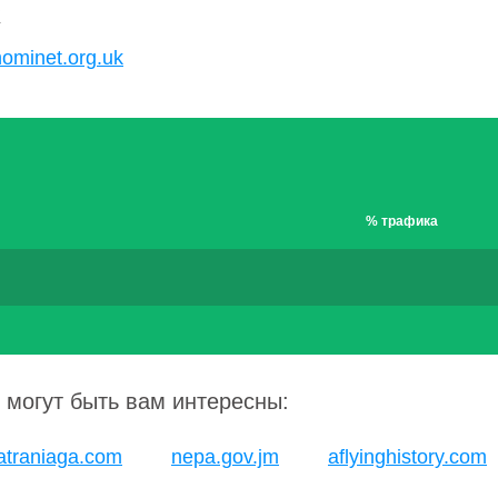
K
nominet.org.uk
% трафика
 могут быть вам интересны:
atraniaga.com
nepa.gov.jm
aflyinghistory.com