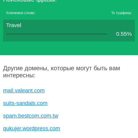
Ключевое слово:
% трафика:
Travel
0.55%
Другие домены, которые могут быть вам
интересны:
mail.valeant.com
suits-sandals.com
spam.bestcom.com.tw
qukujer.wordpress.com