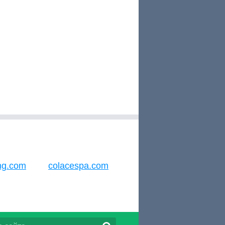
ing.com
colacespa.com