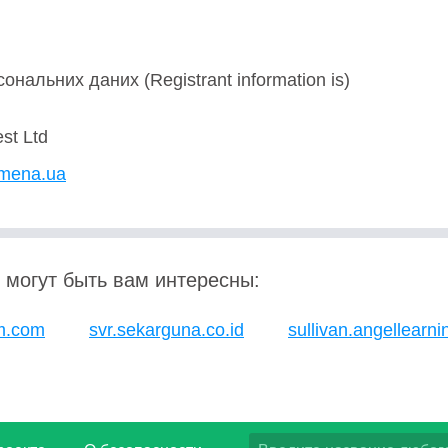
ональних даних (Registrant information is)
est Ltd
imena.ua
 могут быть вам интересны:
rm.com
svr.sekarguna.co.id
sullivan.angellearn