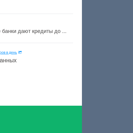
 банки дают кредиты до ...
ов в день
данных