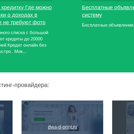
кредитку Где можно
Бесплатные объявле
ки о доходах в
систему
е не требуют фото
Бесплатные объявления.
рного списка с большой
ают кредиты до 20000
ией Кредит онлайн без
тро . Мик...
стинг-провайдера:
dwa-d-print.ru