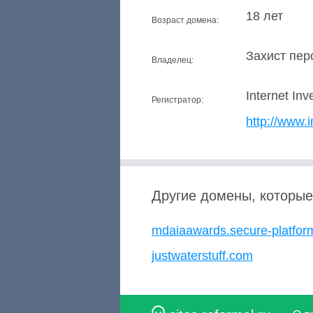
18 лет
Возраст домена:
Захист перс
Владелец:
Internet Inv
Регистратор:
http://www.
Другие домены, которые
mdaiaawards.secure-platfo
justwaterstuff.com