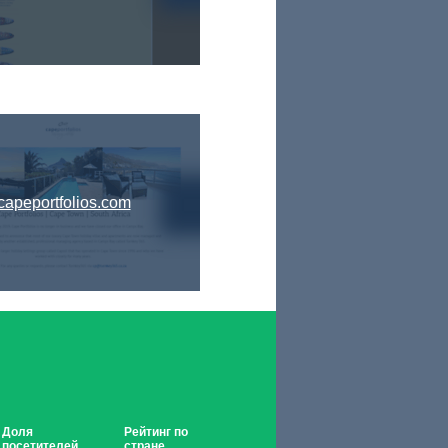
capeportfolios.com
Доля
Рейтинг по
посетителей
стране