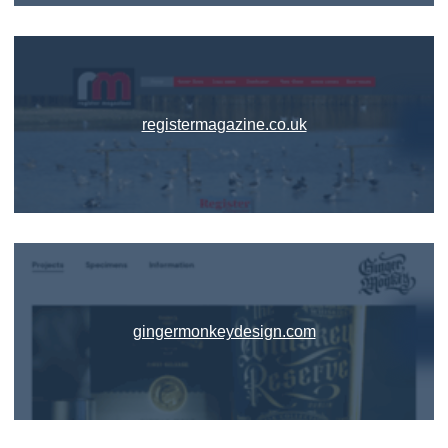
registermagazine.co.uk
gingermonkeydesign.com