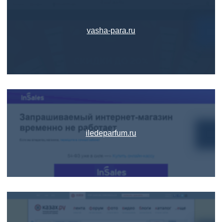
vasha-para.ru
iledeparfum.ru