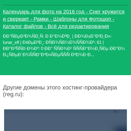
Календарь для фото на 2016 год - Снег кружится
и сверкает - Рамки - Шаблоны для Фотошоп -
Каталог файлов - Всё для редактирования
ÐÐ°ÑÐµÐ³Ð¾ÑÐ¸Ñ: Ð Ð°Ð¼ÐºÐ¸ | ÐÐ¾Ð±Ð°Ð²Ð¸Ð»:
lunar_elf | Ð¢ÐµÐ³Ð¸: ÐÑÐ¾ÑÐ¼Ð¾ÑÑÐ¾Ð²: 61 |
ÐÐ°Ð³ÑÑÐ·Ð¾Ðº: 0 ÐÐ° ÑÑÐ¾Ð¹ ÑÑÑÐ°Ð½Ð¸ÑÐµ ÐÐ°Ð¼
Ð¿ÑÐµÐ´Ð¾ÑÑÐ°Ð²Ð»ÑÐµÑÑÑ Ð²Ð¾Ð·Ð...
Другие домены этого хостинг-провайдера
(reg.ru):