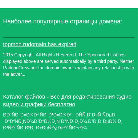
Наиболее популярные страницы домена:
topmon.rudomain has expired
2015 Copyright. All Rights Reserved. The Sponsored Listings
displayed above are served automatically by a third party. Neither
ParkingCrew nor the domain owner maintain any relationship with
the adver...
Каталог файлов - Всё для редактирования аудио
видео и графики бесплатно
ÐÐ°ÑÐ°Ð»Ð¾Ð³ ÑÐ°Ð¹Ð»Ð¾Ð² - ÐÑÑ Ð´Ð»Ñ ÑÐµÐ
´Ð°ÐºÑÐ¸ÑÐ¾Ð²Ð°Ð½Ð¸Ñ Ð°ÑÐ´Ð¸Ð¾ Ð²Ð¸Ð´ÐµÐ¾ Ð¸
Ð³ÑÐ°ÑÐ¸ÐºÐ¸ Ð±ÐµÑÐ¿Ð»Ð°ÑÐ½Ð¾