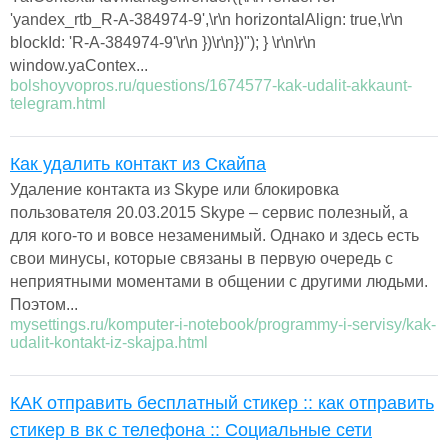
'yandex_rtb_R-A-384974-9',\r\n horizontalAlign: true,\r\n
blockId: 'R-A-384974-9'\r\n })\r\n})"); } \r\n\r\n
window.yaContex...
bolshoyvopros.ru/questions/1674577-kak-udalit-akkaunt-
telegram.html
Как удалить контакт из Скайпа
Удаление контакта из Skype или блокировка
пользователя 20.03.2015 Skype – сервис полезный, а
для кого-то и вовсе незаменимый. Однако и здесь есть
свои минусы, которые связаны в первую очередь с
неприятными моментами в общении с другими людьми.
Поэтом...
mysettings.ru/komputer-i-notebook/programmy-i-servisy/kak-
udalit-kontakt-iz-skajpa.html
КАК отправить бесплатный стикер :: как отправить
стикер в вк с телефона :: Социальные сети