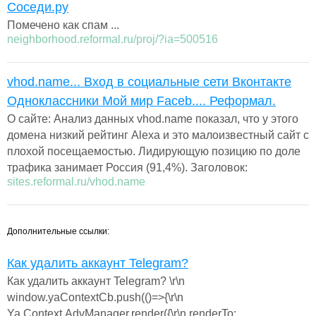
Соседи.ру
Помечено как спам ...
neighborhood.reformal.ru/proj/?ia=500516
vhod.name... Вход в социальные сети Вконтакте
Одноклассники Мой мир Faceb.... Реформал.
О сайте: Анализ данных vhod.name показал, что у этого
домена низкий рейтинг Alexa и это малоизвестный сайт с
плохой посещаемостью. Лидирующую позицию по доле
трафика занимает Россия (91,4%). Заголовок:
sites.reformal.ru/vhod.name
Дополнительные ссылки:
Как удалить аккаунт Telegram?
Как удалить аккаунт Telegram? \r\n
window.yaContextCb.push(()=>{\r\n
Ya.Context.AdvManager.render({\r\n renderTo: