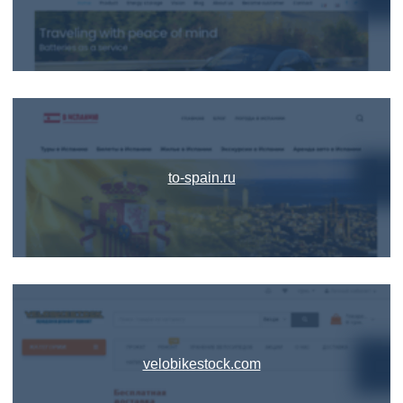
to-spain.ru
velobikestock.com