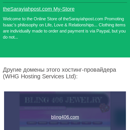
theSarayiahpost.com My-Store
Welcome to the Online Store of theSarayiahpost.com Promoting
Isaac's philosophy on Life, Love & Relationships... Clothing items
are individually made to order and payment is via Paypal, but you
do not...
Другие домены этого хостинг-провайдера
(WHG Hosting Services Ltd):
bling406.com