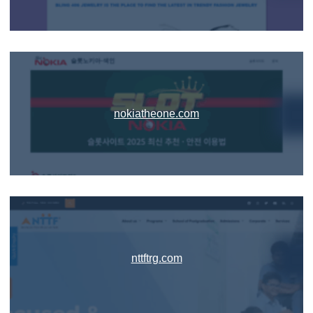
nokiatheone.com
nttftrg.com