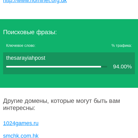
http://www.nominet.org.uk
Поисковые фразы:
Ключевое слово:
% трафика:
thesarayiahpost
94.00%
Другие домены, которые могут быть вам
интересны:
1024games.ru
smchk.com.hk