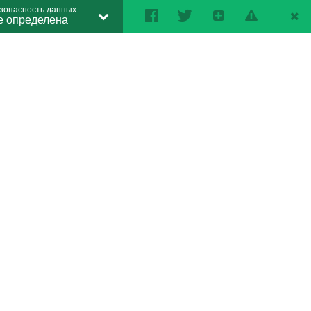
зопасность данных:
е определена