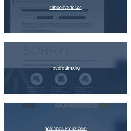
clipconverter.cc
loverealm.org
goldenes-kreuz.com