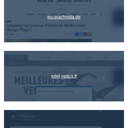
eu-arachnida.de
edel-optics.fr