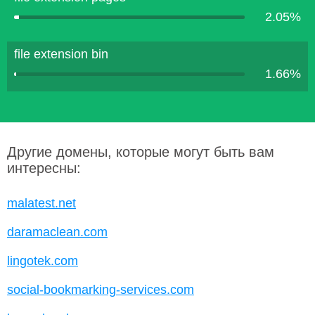
2.05%
file extension bin
1.66%
Другие домены, которые могут быть вам
интересны:
malatest.net
daramaclean.com
lingotek.com
social-bookmarking-services.com