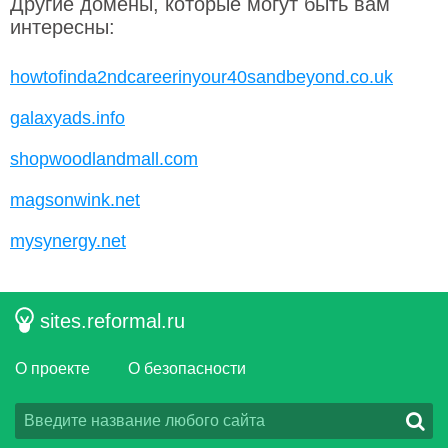
Другие домены, которые могут быть вам
интересны:
howtofinda2ndcareerinyour40sandbeyond.co.uk
galaxyads.info
shopwoodlandmall.com
magsonwink.net
mysynergy.net
sites.reformal.ru
О проекте
О безопасности