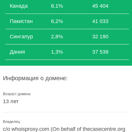
Канада
8,1%
45 404
Пакистан
6,2%
41 033
Сингапур
2,8%
32 190
Дания
1,3%
37 539
Информация о домене:
Возраст домена:
13 лет
Владелец:
c/o whoisproxy.com (On behalf of thecasecentre.org