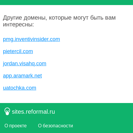
Другие домены, которые могут быть вам
интересны:
pmg.inventivinsider.com
pietercil.com
jordan.visahq.com
app.aramark.net
uatochka.com
sites.reformal.ru
О проекте
О безопасности