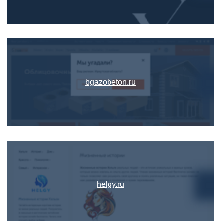
bgazobeton.ru
helgy.ru