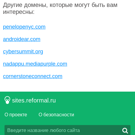
Другие домены, которые могут быть вам
интересны:
penelopenyc.com
androidear.com
cybersummit.org
nadappu.mediapurple.com
cornerstoneconnect.com
sites.reformal.ru
О проекте
О безопасности