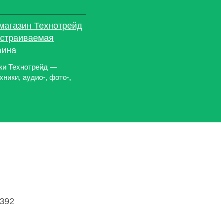
 магазин Технотрейд
 встраиваемая
аина
ики Технотрейд —
ники, аудио-, фото-,
4392