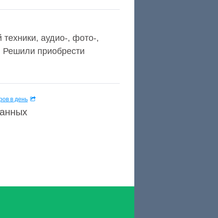
техники, аудио-, фото-,
д™ Решили приобрести
ов в день
данных