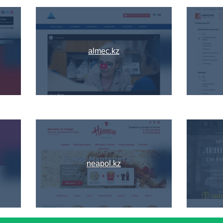
almec.kz
neapol.kz