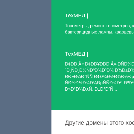
ТехМЕД |
Тонометры, ремонт тонометров, 
бактерицидные лампы, кварцевы
ТехМЕД |
Ð¢ÐÐ Â« Ð¢ÐÐ¥ÐÐÐ Â»-ÐÑ
´Ð¸ÑÐ¸Ð½ÑÐºÐ¾Ð³Ð¾ Ð¾Ð±Ð¾Ñ
ÐÐ»Ð¼Ð°ÑÑ Ð¢Ð¾Ð½Ð¾Ð¼ÐµÑ
ÑÐ¾Ð½Ð¾Ð¼ÐµÑÑÐ¾Ð², ÐºÐ²Ð
Ð»Ð°Ð¼Ð¿Ñ, Ð±Ð°ÐºÑ...
Другие домены этого хос