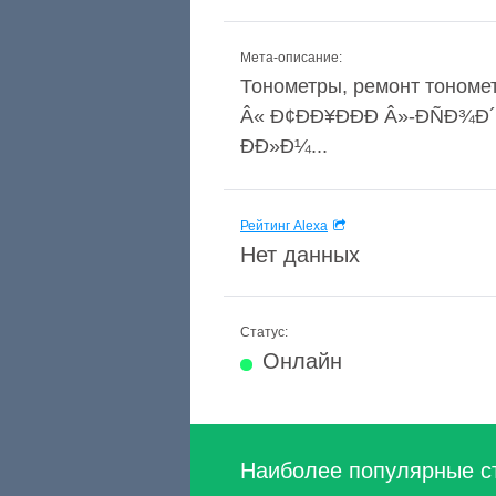
Мета-описание:
Тонометры, ремонт тономет
Â« Ð¢ÐÐ¥ÐÐÐ Â»-ÐÑ
ÐÐ»Ð¼...
Рейтинг Alexa
Нет данных
Статус:
Онлайн
Наиболее популярные с