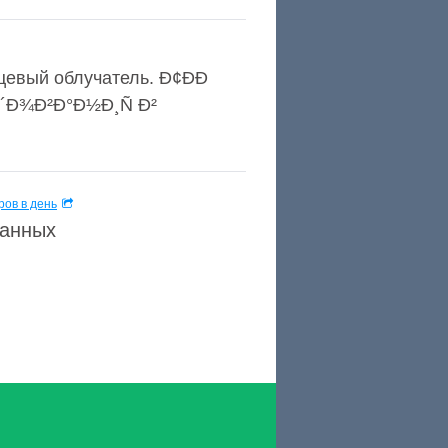
евый облучатель. Ð¢ÐÐ
Ð´Ð¾Ð²Ð°Ð½Ð¸Ñ Ð²
ов в день
данных