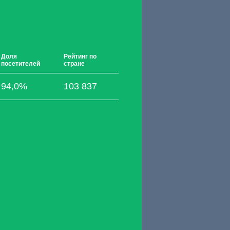
Доля
Рейтинг по
посетителей
стране
94,0%
103 837