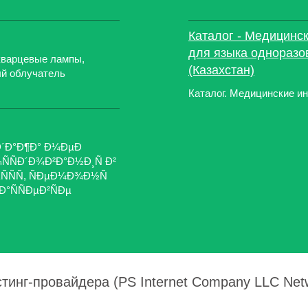
Каталог - Медицинс
для языка одноразо
кварцевые лампы,
(Казахстан)
й облучатель
Каталог. Медицинские и
Ð¾Ð´Ð°Ð¶Ð° Ð¼ÐµÐ
ÑÐ´Ð¾Ð²Ð°Ð½Ð¸Ñ Ð²
ÑÑ, ÑÐµÐ¼Ð¾Ð½Ñ
°ÑÑÐµÐ²ÑÐµ
тинг-провайдера (PS Internet Company LLC Net