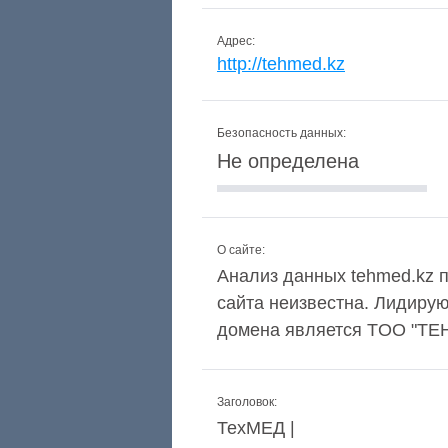
Адрес:
http://tehmed.kz
Безопасность данных:
Не определена
О сайте:
Анализ данных tehmed.kz п
сайта неизвестна. Лидиру
домена является TOO "TE
Заголовок:
ТехМЕД |