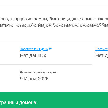
ров, кварцевые лампы, бактерицидные лампы, кварц
Ð¾Ð´Ð°Ð¶Ð° Ð¼ÐµÐ´Ð¸ÑÐ¸Ð½ÑÐºÐ¾Ð³Ð¾ Ð¾Ð±Ð¾ÑÑ
Посетителей в день
Просмотр
Нет данных
Нет 
Дата последней проверки:
9 Июня 2026
траницы домена: