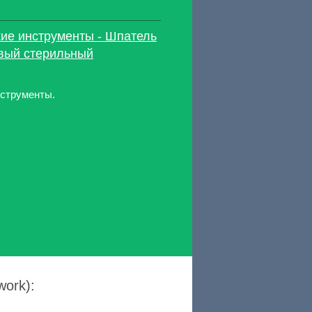
кие инструменты - Шпатель
вый стерильный
нструменты.
work):