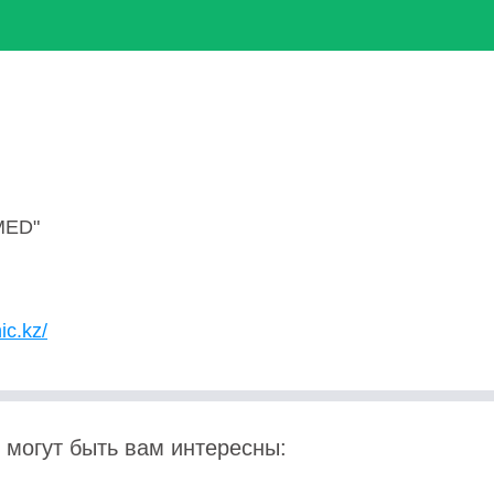
MED"
ic.kz/
 могут быть вам интересны: