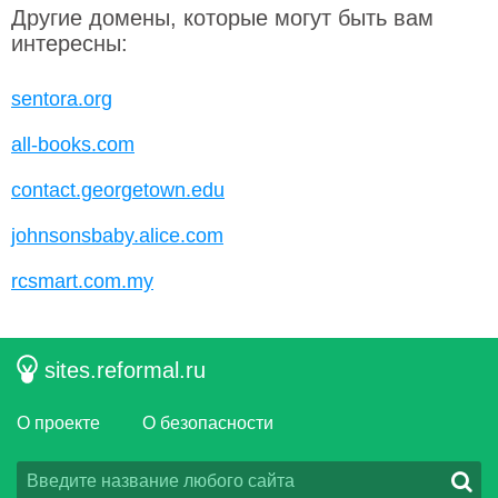
Другие домены, которые могут быть вам
интересны:
sentora.org
all-books.com
contact.georgetown.edu
johnsonsbaby.alice.com
rcsmart.com.my
sites.reformal.ru
О проекте
О безопасности