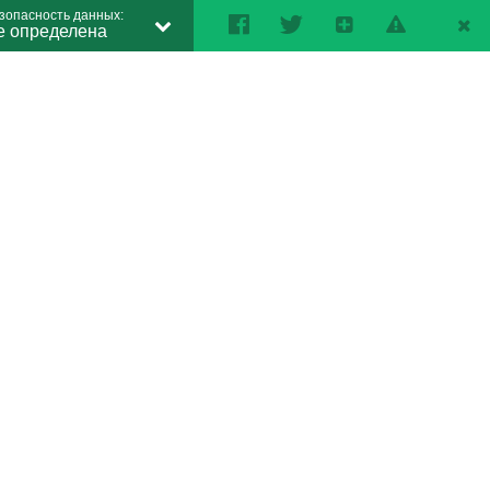
зопасность данных:
е определена