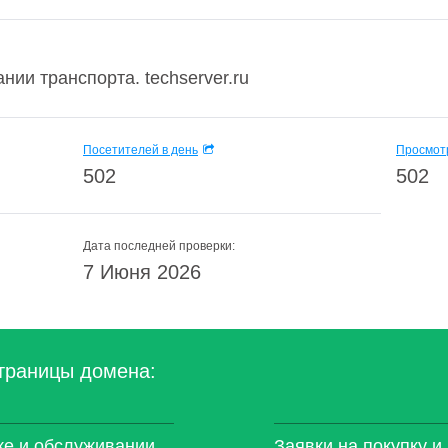
нии транспорта. techserver.ru
Посетителей в день
Просмотр
502
502
Дата последней проверки:
7 Июня 2026
траницы домена:
нике и обслуживании
Заявки на покупку и