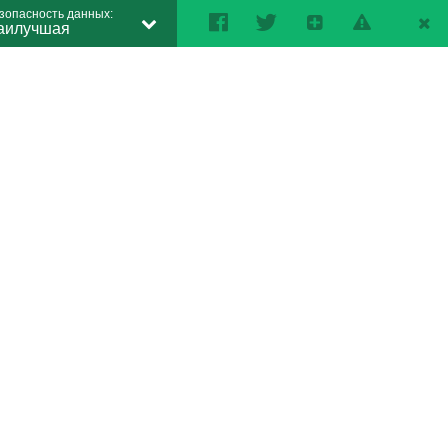
зопасность данных:
аилучшая