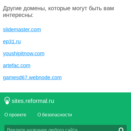
Другие домены, которые могут быть вам
интересны:
slidemaster.com
ep31.ru
youshipitnow.com
artefac.com
gamesd67.webnode.com
sites.reformal.ru
О проекте
О безопасности