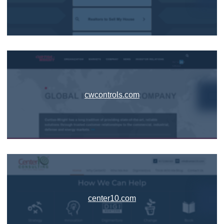
cwcontrols.com
center10.com