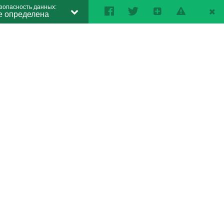
зопасность данных:
е определена