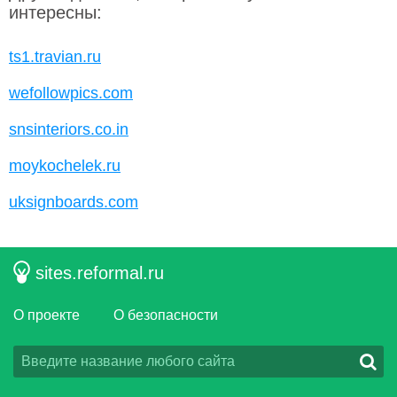
интересны:
ts1.travian.ru
wefollowpics.com
snsinteriors.co.in
moykochelek.ru
uksignboards.com
sites.reformal.ru
О проекте
О безопасности