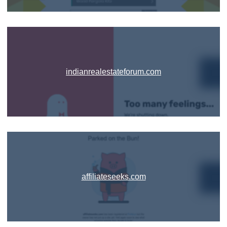
indianrealestateforum.com
affiliateseeks.com