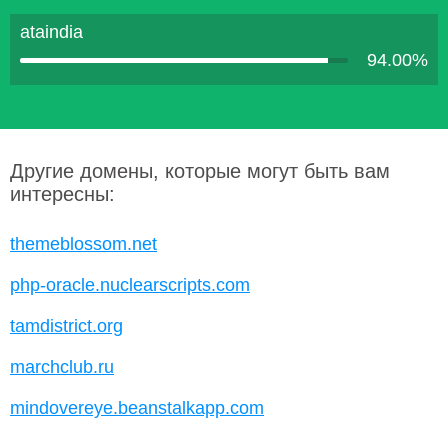
ataindia
94.00%
Другие домены, которые могут быть вам
интересны:
themeblossom.net
php-oracle.nuclearscripts.com
tamdistrict.org
marchclub.ru
mindovereye.beanstalkapp.com