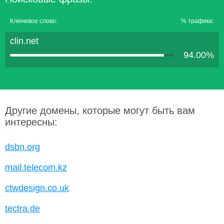
Ключевое слово:
% трафика:
clin.net
94.00%
Другие домены, которые могут быть вам
интересны:
dsbn.org
mail.telecom.kz
ctwdesign.co.uk
tectra.de