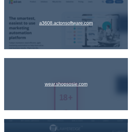
a3608.actonsoftware.com
wear.shopsosie.com