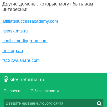
Другие домены, которые могут быть вам
интересны:
affiliatesuccessacademy.com
lipetsk.mts.ru
coalhillmediagroup.com
rmit.org.au
fs122.wushare.com
sites.reformal.ru
О проекте
О безопасности