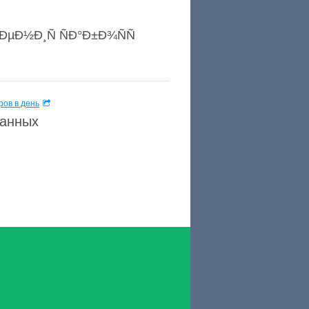
»ÐµÐ½Ð¸Ñ ÑÐ°Ð±Ð¾ÑÑ
ов в день
данных