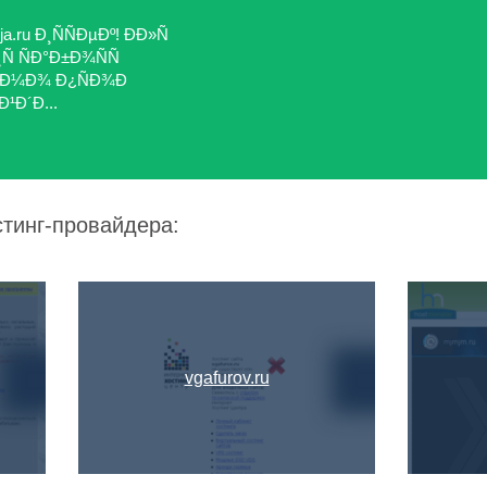
.ru Ð¸ÑÑÐµÐº! ÐÐ»Ñ
 ÑÐ°Ð±Ð¾ÑÑ
Ð¸Ð¼Ð¾ Ð¿ÑÐ¾Ð
¹Ð´Ð...
стинг-провайдера:
vgafurov.ru