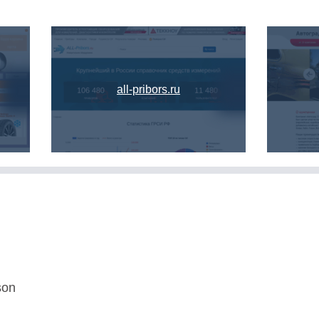
all-pribors.ru
son