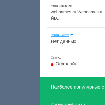
Мета-описание:
webnames.ru Webnames.ru s
ÑÐ...
Рейтинг Alexa
Нет данных
Статус:
Оффлайн
Наиболее популярные с
Домен swetulja.ru