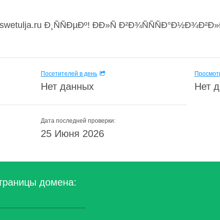
wetulja.ru Ð¸ÑÑÐµÐº! ÐÐ»Ñ Ð²Ð¾ÑÑÑÐ°Ð½Ð¾Ð²Ð
Посетителей в день
Просмотр
Нет данных
Нет 
Дата последней проверки:
25 Июня 2026
траницы домена: