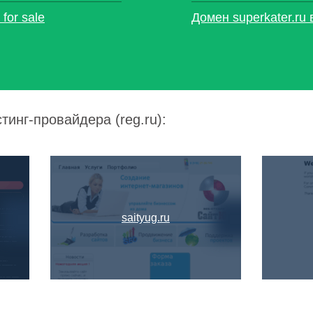
for sale
Домен superkater.ru
тинг-провайдера (reg.ru):
saityug.ru