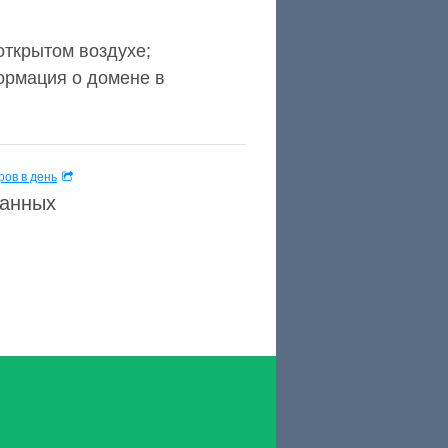
 открытом воздухе;
формация о домене в
ов в день
данных