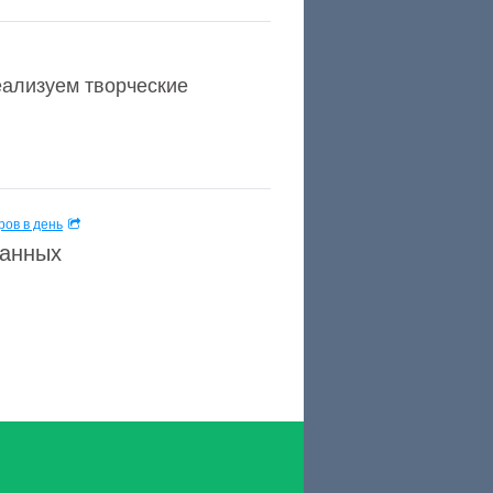
еализуем творческие
ов в день
данных