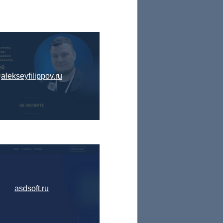
alekseyfilippov.ru
asdsoft.ru