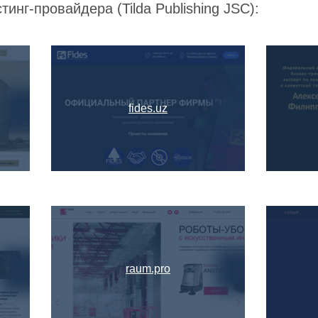
инг-провайдера (Tilda Publishing JSC):
fides.uz
raum.pro