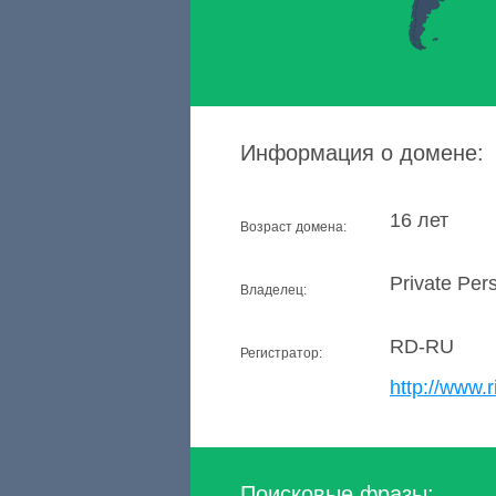
Информация о домене:
16 лет
Возраст домена:
Private Per
Владелец:
RD-RU
Регистратор:
http://www.r
Поисковые фразы: