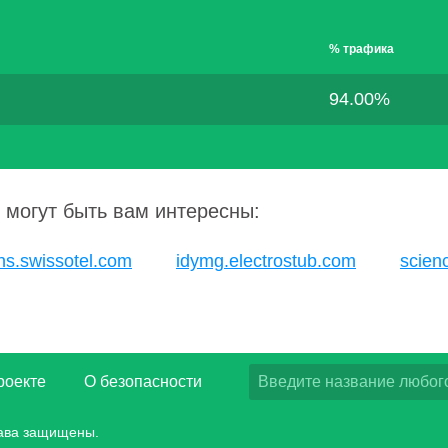
% трафика
94.00%
 могут быть вам интересны:
ns.swissotel.com
idymg.electrostub.com
scienc
роекте
О безопасности
рава защищены.