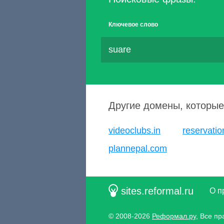
Ключевое слово
suare
Другие домены, которые
videoclubs.in
reservatio
plannepal.com
sites.reformal.ru
О п
© 2008-2026
Реформал.ру
, Все п