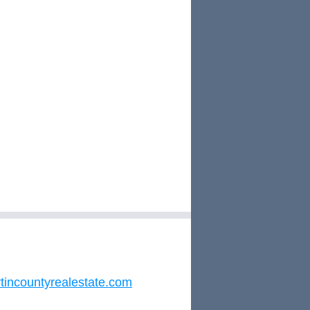
tincountyrealestate.com