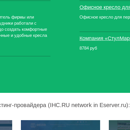
Офисное кресло дл
итель фирмы или
Офисное кресло для перс
удники работали с
адо создать комфортные
енные и удобные кресла
Компания «СтулМар
8784 руб
тинг-провайдера (IHC.RU network in Eserver.ru):