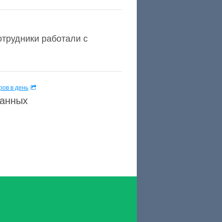
отрудники работали с
ов в день
данных