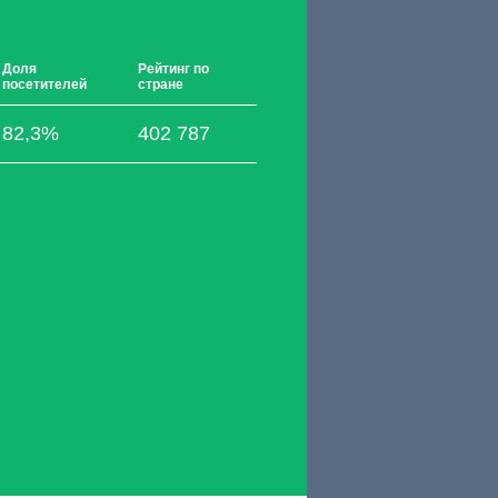
Доля
Рейтинг по
посетителей
стране
82,3%
402 787