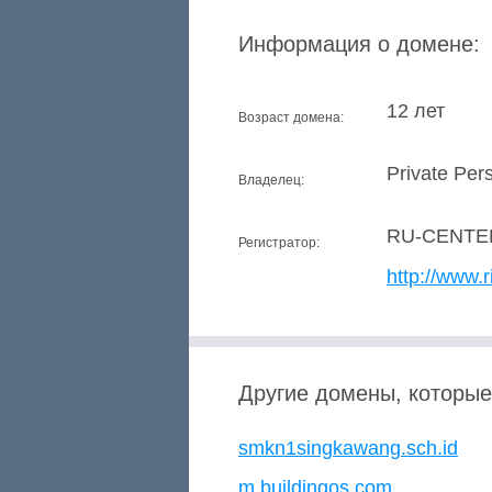
Информация о домене:
12 лет
Возраст домена:
Private Per
Владелец:
RU-CENTE
Регистратор:
http://www.r
Другие домены, которые
smkn1singkawang.sch.id
m.buildingos.com