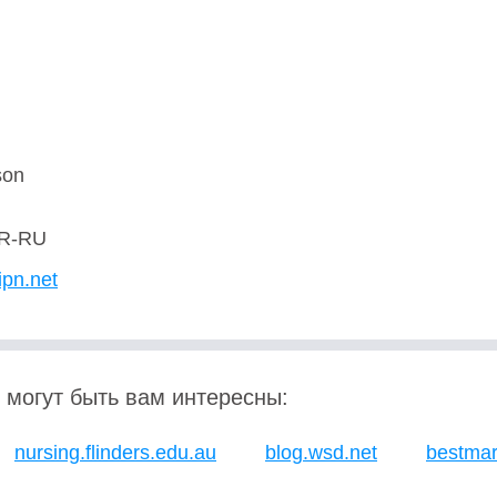
son
R-RU
ipn.net
 могут быть вам интересны:
nursing.flinders.edu.au
blog.wsd.net
bestmar