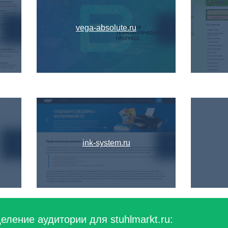
vega-absolute.ru
ink-system.ru
ление аудитории для stuhlmarkt.ru: