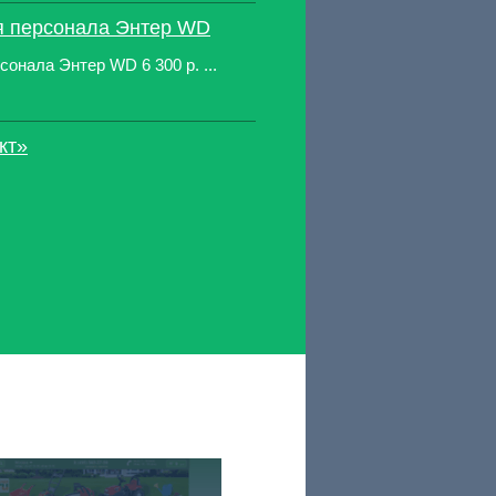
я персонала Энтер WD
онала Энтер WD 6 300 р. ...
кт»